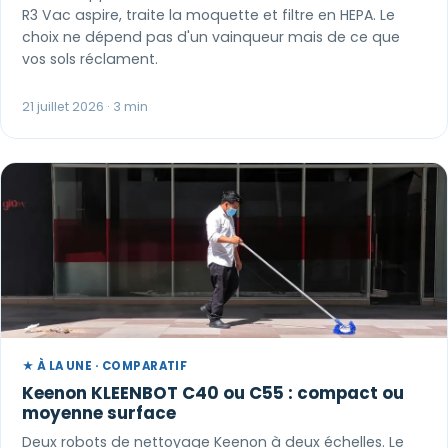
R3 Vac aspire, traite la moquette et filtre en HEPA. Le
choix ne dépend pas d'un vainqueur mais de ce que
vos sols réclament.
21 juillet 2026 · 3 min
Paul · Easy to Clean
✕
📅
↺
Clone du co-fondateur · En ligne
★ À LA UNE · COMPARATIF
Keenon KLEENBOT C40 ou C55 : compact ou
moyenne surface
Deux robots de nettoyage Keenon à deux échelles. Le