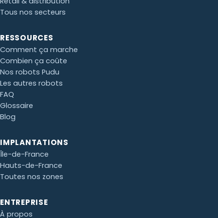
Retail & distribution
Tous nos secteurs
Paul · Easy to Clean
✕
RESSOURCES
📅
↺
Clone du co-fondateur · En ligne
Comment ça marche
Combien ça coûte
Nos robots Pudu
Les autres robots
FAQ
Glossaire
Blog
IMPLANTATIONS
Île-de-France
Hauts-de-France
Toutes nos zones
ENTREPRISE
À propos