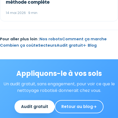
méthode complète
14 mai 2026 · 9 min
Nos robots
Comment ça marche
Pour aller plus loin :
Combien ça coûte
Secteurs
Audit gratuit
← Blog
Appliquons-le à vos sols
Un audit gratuit, sans engagement, pour voir ce que le
nettoyage robotisé donnerait chez vous.
Audit gratuit
Retour au blog
→