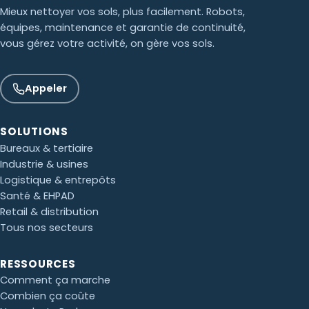
Mieux nettoyer vos sols, plus facilement. Robots,
équipes, maintenance et garantie de continuité,
vous gérez votre activité, on gère vos sols.
Appeler
SOLUTIONS
Bureaux & tertiaire
Industrie & usines
Logistique & entrepôts
Santé & EHPAD
Retail & distribution
Tous nos secteurs
Paul · Easy to Clean
✕
RESSOURCES
📅
↺
Clone du co-fondateur · En ligne
Comment ça marche
Combien ça coûte