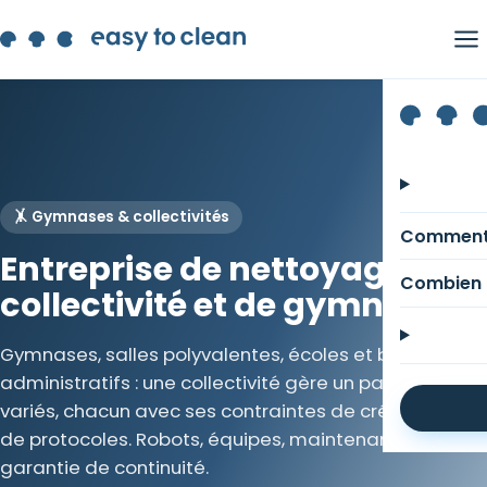
🤸 Gymnases & collectivités
Comment
Entreprise de nettoyage de
Combien 
collectivité et de gymnase
Gymnases, salles polyvalentes, écoles et bâtiments
administratifs : une collectivité gère un parc de sites
variés, chacun avec ses contraintes de créneaux et
de protocoles. Robots, équipes, maintenance et
garantie de continuité.