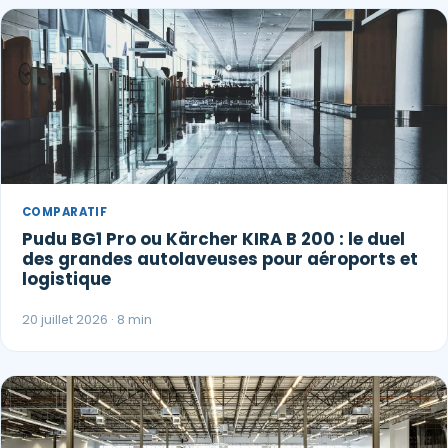
COMPARATIF
Pudu BG1 Pro ou Kärcher KIRA B 200 : le duel
Paul · Easy to Clean
✕
des grandes autolaveuses pour aéroports et
📅
↺
Clone du co-fondateur · En ligne
logistique
20 juillet 2026 · 8 min