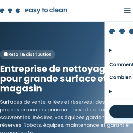
🛍️ Retail & distribution
Comment
Entreprise de nettoyage
pour grande surface et
Combien 
magasin
Surfaces de vente, allées et réserves : des sols
propres en continu pendant l'ouverture. Les robots
couvrent les linéaires, vos équipes gardent rayons et
réserves. Robots, équipes, maintenance et garantie
de continuité.