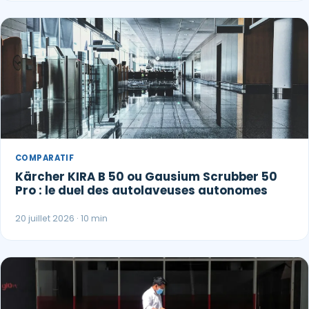
COMPARATIF
Paul · Easy to Clean
Kärcher KIRA B 50 ou Gausium Scrubber 50
✕
📅
↺
Clone du co-fondateur · En ligne
Pro : le duel des autolaveuses autonomes
20 juillet 2026 · 10 min