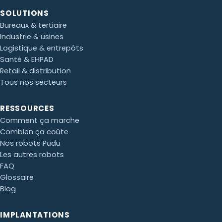
SOLUTIONS
Bureaux & tertiaire
Industrie & usines
Logistique & entrepôts
Santé & EHPAD
Retail & distribution
Tous nos secteurs
Paul · Easy to Clean
✕
RESSOURCES
📅
↺
Clone du co-fondateur · En ligne
Comment ça marche
Combien ça coûte
Nos robots Pudu
Les autres robots
FAQ
Glossaire
Blog
IMPLANTATIONS