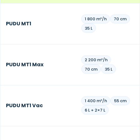
1 800 m²/h
70 cm
PUDU MT1
35 L
2 200 m²/h
PUDU MT1 Max
70 cm
35 L
1 400 m²/h
55 cm
PUDU MT1 Vac
6 L + 2×7 L