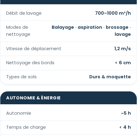
Débit de lavage
700–1000 m²/h
Modes de
Balayage · aspiration · brossage ·
nettoyage
lavage
Vitesse de déplacement
1,2 m/s
Nettoyage des bords
< 6 cm
Types de sols
Durs & moquette
AUTONOMIE & ÉNERGIE
Autonomie
~5 h
Temps de charge
< 4 h