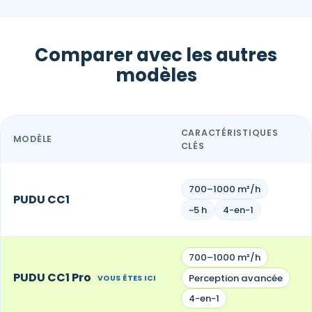
Comparer avec les autres
modèles
CARACTÉRISTIQUES
MODÈLE
CLÉS
700–1000 m²/h
PUDU CC1
~5 h
4-en-1
700–1000 m²/h
PUDU CC1 Pro
Perception avancée
VOUS ÊTES ICI
4-en-1