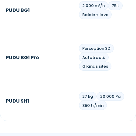
2 000 m²/h
75 L
PUDU BG1
Balaie + lave
Perception 3D
PUDU BG1 Pro
Autotracté
Grands sites
27 kg
20 000 Pa
PUDU SH1
350 tr/min