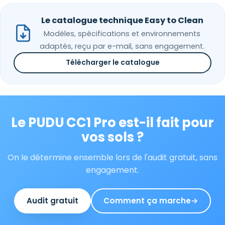
Le catalogue technique Easy to Clean
Modèles, spécifications et environnements
adaptés, reçu par e-mail, sans engagement.
Télécharger le catalogue
Le PUDU CC1 Pro est-il fait pour
Paul · Easy to Clean
✕
📅
↺
vos sols ?
Clone du co-fondateur · En ligne
On le détermine ensemble lors de l'audit gratuit, sans
engagement.
Audit gratuit
Comment ça marche
→