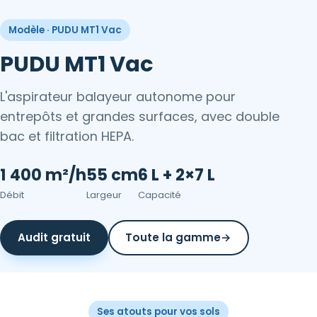
Modèle · PUDU MT1 Vac
PUDU MT1 Vac
L'aspirateur balayeur autonome pour
entrepôts et grandes surfaces, avec double
bac et filtration HEPA.
1 400 m²/h
55 cm
6 L + 2×7 L
Débit
Largeur
Capacité
Audit gratuit
Toute la gamme
→
Ses atouts pour vos sols