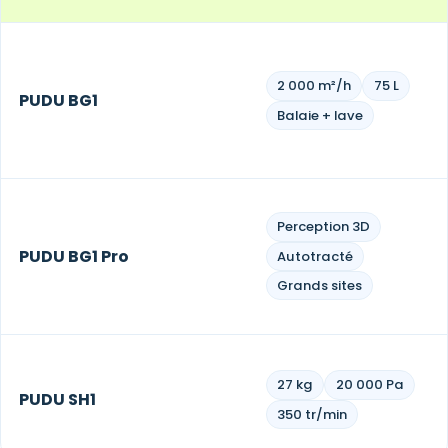
2 000 m²/h
75 L
PUDU BG1
Balaie + lave
Perception 3D
PUDU BG1 Pro
Autotracté
Grands sites
27 kg
20 000 Pa
PUDU SH1
350 tr/min