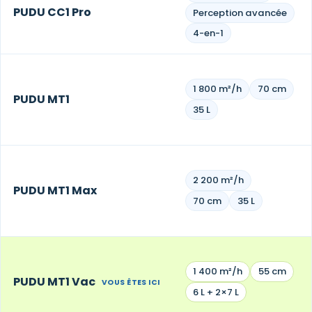
PUDU CC1 Pro
Perception avancée
4-en-1
1 800 m²/h
70 cm
PUDU MT1
35 L
2 200 m²/h
PUDU MT1 Max
70 cm
35 L
1 400 m²/h
55 cm
PUDU MT1 Vac
VOUS ÊTES ICI
6 L + 2×7 L