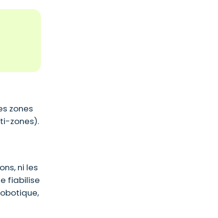
les zones
lti-zones).
ons, ni les
e fiabilise
cobotique,