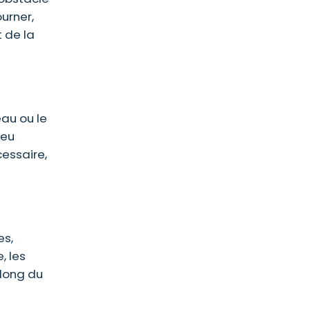
urner,
t de la
au ou le
peu
cessaire,
es,
, les
 long du