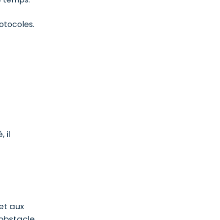
rotocoles.
 il
 et aux
 obstacle