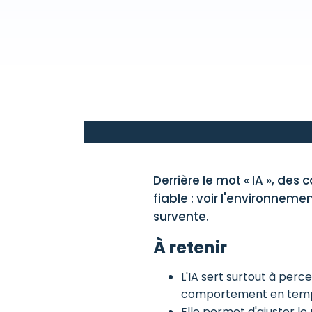
Derrière le mot « IA », des
fiable : voir l'environneme
survente.
À retenir
L'IA sert surtout à per
comportement en temp
Elle permet d'ajuster le