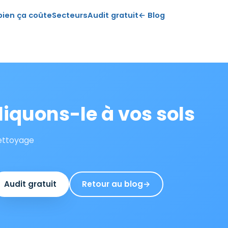
ien ça coûte
Secteurs
Audit gratuit
← Blog
iquons-le à vos sols
nettoyage
Audit gratuit
Retour au blog
→