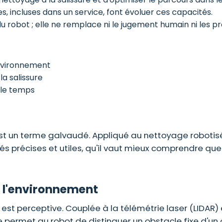
les, incluses dans un service, font évoluer ces capacités.
 du robot ; elle ne remplace ni le jugement humain ni les p
nvironnement
a salissure
 le temps
» est un terme galvaudé. Appliqué au nettoyage robotisé,
s précises et utiles, qu'il vaut mieux comprendre que
 l'environnement
A est perceptive. Couplée à la télémétrie laser (LIDAR)
 permet au robot de distinguer un obstacle fixe d'un