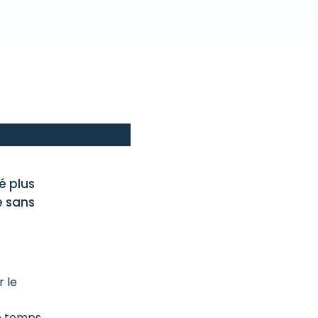
é plus
e sans
r le
e temps.