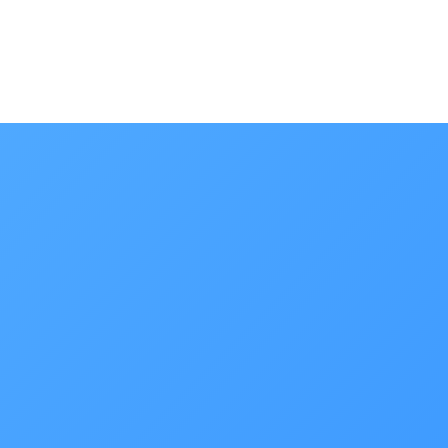
Paul · Easy to Clean
✕
📅
↺
Clone du co-fondateur · En ligne