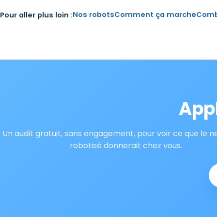
Nos robots
Comment ça marche
Comb
Pour aller plus loin :
Appl
Un audit gratuit, sans engagement, pour voir ce que le 
robotisé donnerait chez vous.