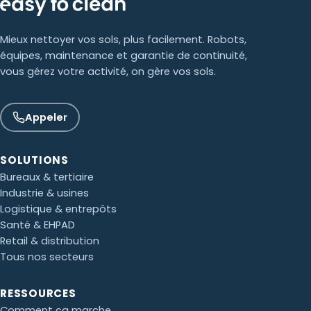
Mieux nettoyer vos sols, plus facilement. Robots,
équipes, maintenance et garantie de continuité,
vous gérez votre activité, on gère vos sols.
Appeler
SOLUTIONS
Bureaux & tertiaire
Industrie & usines
Logistique & entrepôts
Santé & EHPAD
Retail & distribution
Tous nos secteurs
Paul · Easy to Clean
✕
RESSOURCES
📅
↺
Clone du co-fondateur · En ligne
Comment ça marche