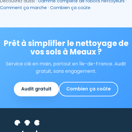
Découvrez aussi :
Gamme complète de robots nettoyeurs
·
Comment ça marche
·
Combien ça coûte
Prêt à simplifier le nettoyage de
vos sols à Meaux ?
Service clé en main, partout en Île-de-France. Audit
gratuit, sans engagement.
Audit gratuit
Combien ça coûte