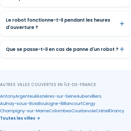
Le robot fonctionne-t-il pendant les heures
d'ouverture ?
Que se passe-t-il en cas de panne d'un robot ?
AUTRES VILLES COUVERTES EN ÎLE-DE-FRANCE
Antony
Argenteuil
Asnières-sur-Seine
Aubervilliers
Aulnay-sous-Bois
Boulogne-Billancourt
Cergy
Champigny-sur-Marne
Colombes
Courbevoie
Créteil
Drancy
Toutes les villes →