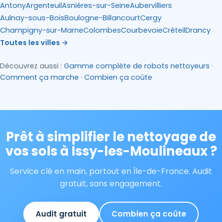
Antony
Argenteuil
Asnières-sur-Seine
Aubervilliers
Aulnay-sous-Bois
Boulogne-Billancourt
Cergy
Champigny-sur-Marne
Colombes
Courbevoie
Créteil
Drancy
Toutes les villes →
Découvrez aussi :
Gamme complète de robots nettoyeurs
·
Comment ça marche
·
Combien ça coûte
Prêt à simplifier le nettoyage de
vos sols à Issy-les-Moulineaux ?
Service clé en main, partout en Île-de-France. Audit
gratuit, sans engagement.
Audit gratuit
Combien ça coûte