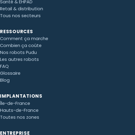
Santé & EHPAD
Retail & distribution
Tous nos secteurs
Paul · Easy to Clean
✕
RESSOURCES
📅
↺
Clone du co-fondateur · En ligne
Comment ça marche
Combien ça coûte
Nos robots Pudu
Les autres robots
FAQ
Glossaire
Blog
IMPLANTATIONS
Île-de-France
Hauts-de-France
Toutes nos zones
ENTREPRISE