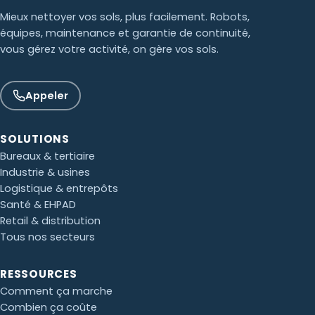
Mieux nettoyer vos sols, plus facilement. Robots,
équipes, maintenance et garantie de continuité,
vous gérez votre activité, on gère vos sols.
Appeler
SOLUTIONS
Bureaux & tertiaire
Industrie & usines
Logistique & entrepôts
Santé & EHPAD
Retail & distribution
Tous nos secteurs
Paul · Easy to Clean
✕
RESSOURCES
📅
↺
Clone du co-fondateur · En ligne
Comment ça marche
Combien ça coûte