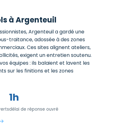
ls à Argenteuil
ssionnistes, Argenteuil a gardé une
sous-traitance, adossée à des zones
mmerciaux. Ces sites alignent ateliers,
ollicités, exigent un entretien soutenu.
s équipes : ils balaient et lavent les
 sur les finitions et les zones
1h
erts
délai de réponse ouvré
 →