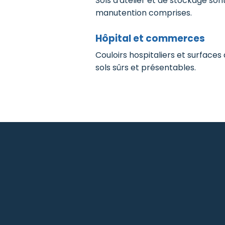
Sols d'atelier et de stockage so
manutention comprises.
Hôpital et commerces
Couloirs hospitaliers et surface
sols sûrs et présentables.