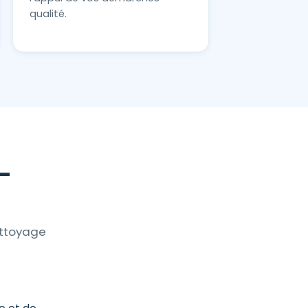
qualité.
e-
ettoyage