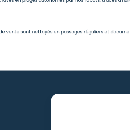
nt lavés en plages autonomes par nos robots, traces d'huil
s de vente sont nettoyés en passages réguliers et docume
Recevoir une estimation