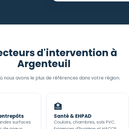
ecteurs d'intervention à
Argenteuil
ù nous avons le plus de références dans votre région.
🏥
 entrepôts
Santé & EHPAD
randes surfaces
Couloirs, chambres, sols PVC.
s de pneus.
Exigences d'hygiène et HACCP.