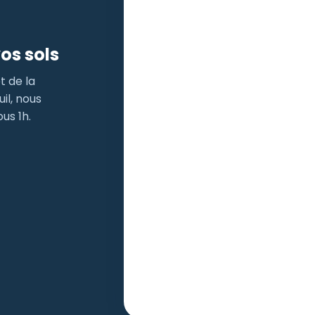
os sols
t de la
il, nous
us 1h.