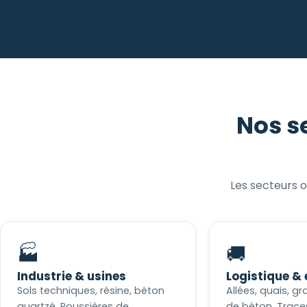
Nos s
Les secteurs o
🏭
🚚
Industrie & usines
Logistique &
Sols techniques, résine, béton
Allées, quais, g
quartzé. Poussières de
de béton. Trace