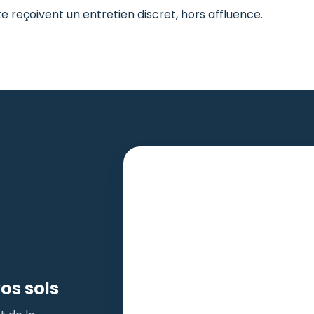
te reçoivent un entretien discret, hors affluence.
Recevoir une estimation
os sols