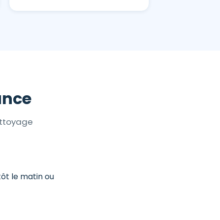
ance
ettoyage
tôt le matin ou