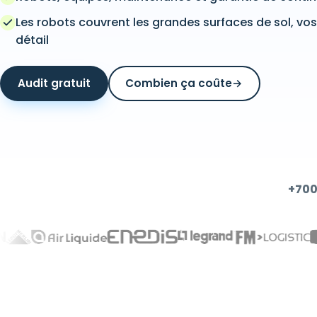
Les robots couvrent les grandes surfaces de sol, vos 
détail
Audit gratuit
Combien ça coûte
→
+700