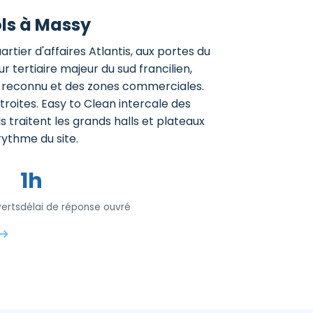
ols à Massy
rtier d'affaires Atlantis, aux portes du
 tertiaire majeur du sud francilien,
l reconnu et des zones commerciales.
étroites. Easy to Clean intercale des
 traitent les grands halls et plateaux
rythme du site.
1h
erts
délai de réponse ouvré
 →