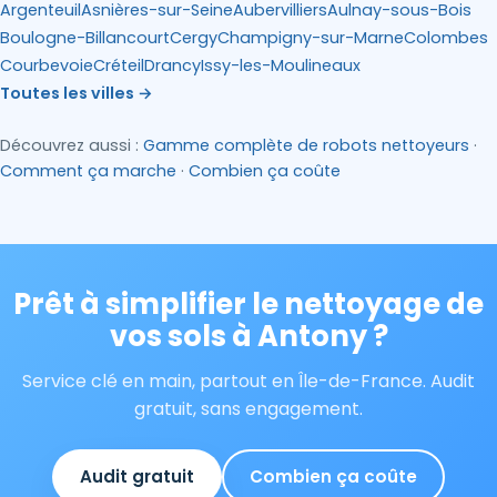
Argenteuil
Asnières-sur-Seine
Aubervilliers
Aulnay-sous-Bois
Boulogne-Billancourt
Cergy
Champigny-sur-Marne
Colombes
Courbevoie
Créteil
Drancy
Issy-les-Moulineaux
Toutes les villes →
Découvrez aussi :
Gamme complète de robots nettoyeurs
·
Comment ça marche
·
Combien ça coûte
Prêt à simplifier le nettoyage de
vos sols à Antony ?
Service clé en main, partout en Île-de-France. Audit
gratuit, sans engagement.
Audit gratuit
Combien ça coûte