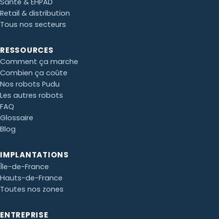
Santé & EHPAD
Retail & distribution
Tous nos secteurs
Paul · Easy to Clean
✕
RESSOURCES
📅
↺
Clone du co-fondateur · En ligne
Comment ça marche
Combien ça coûte
Nos robots Pudu
Les autres robots
FAQ
Glossaire
Blog
IMPLANTATIONS
Île-de-France
Hauts-de-France
Toutes nos zones
ENTREPRISE