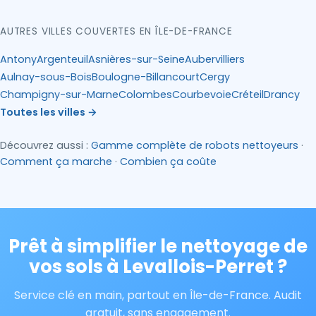
AUTRES VILLES COUVERTES EN ÎLE-DE-FRANCE
Antony
Argenteuil
Asnières-sur-Seine
Aubervilliers
Aulnay-sous-Bois
Boulogne-Billancourt
Cergy
Champigny-sur-Marne
Colombes
Courbevoie
Créteil
Drancy
Toutes les villes →
Découvrez aussi :
Gamme complète de robots nettoyeurs
·
Comment ça marche
·
Combien ça coûte
Prêt à simplifier le nettoyage de
vos sols à Levallois-Perret ?
Service clé en main, partout en Île-de-France. Audit
gratuit, sans engagement.