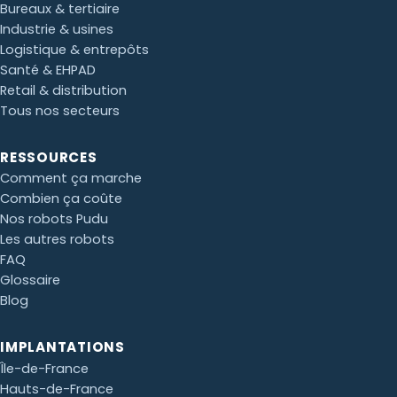
Bureaux & tertiaire
Industrie & usines
Logistique & entrepôts
Santé & EHPAD
Retail & distribution
Tous nos secteurs
Paul · Easy to Clean
✕
RESSOURCES
📅
↺
Clone du co-fondateur · En ligne
Comment ça marche
Combien ça coûte
Nos robots Pudu
Les autres robots
FAQ
Glossaire
Blog
IMPLANTATIONS
Île-de-France
Hauts-de-France