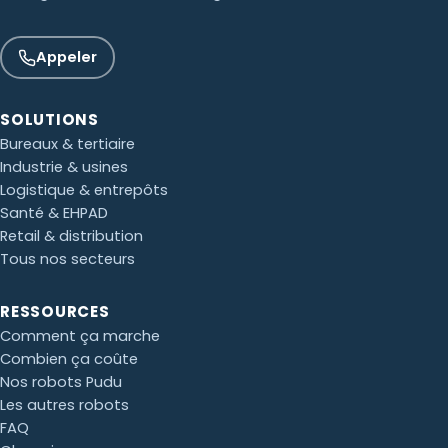
Appeler
SOLUTIONS
Bureaux & tertiaire
Industrie & usines
Logistique & entrepôts
Santé & EHPAD
Retail & distribution
Tous nos secteurs
Paul · Easy to Clean
✕
RESSOURCES
📅
↺
Clone du co-fondateur · En ligne
Comment ça marche
Combien ça coûte
Nos robots Pudu
Les autres robots
FAQ