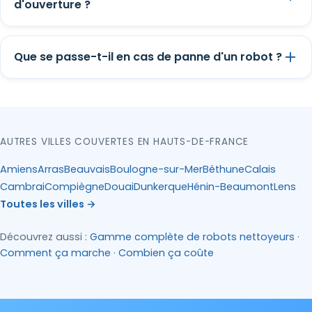
d'ouverture ?
Que se passe-t-il en cas de panne d'un robot ?
AUTRES VILLES COUVERTES EN HAUTS-DE-FRANCE
Amiens
Arras
Beauvais
Boulogne-sur-Mer
Béthune
Calais
Cambrai
Compiègne
Douai
Dunkerque
Hénin-Beaumont
Lens
Toutes les villes →
Découvrez aussi :
Gamme complète de robots nettoyeurs
·
Comment ça marche
·
Combien ça coûte