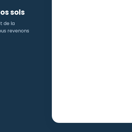
os sols
t de la
nous revenons