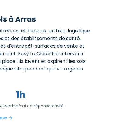
ls à Arras
rations et bureaux, un tissu logistique
s et des établissements de santé.
lées d'entrepôt, surfaces de vente et
ement. Easy to Clean fait intervenir
ace : ils lavent et aspirent les sols
haque site, pendant que vos agents
1h
ouverts
délai de réponse ouvré
nce →