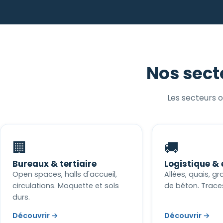
Nos sect
Les secteurs o
🏢
🚚
Bureaux & tertiaire
Logistique &
Open spaces, halls d'accueil,
Allées, quais, g
circulations. Moquette et sols
de béton. Trace
durs.
Découvrir →
Découvrir →