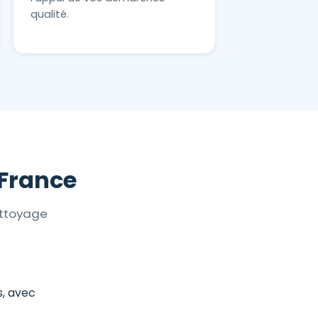
qualité.
-France
ettoyage
s, avec