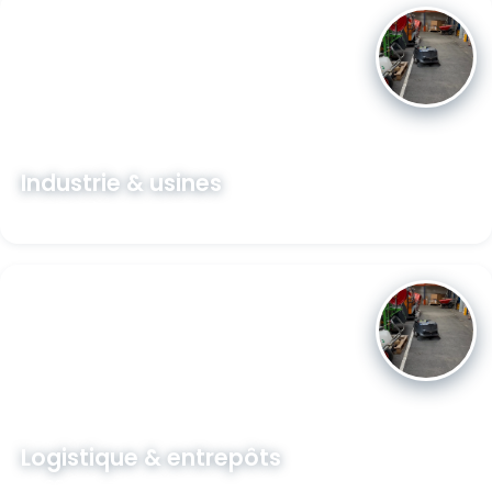
Industrie & usines
Découvrir →
Logistique & entrepôts
Découvrir →