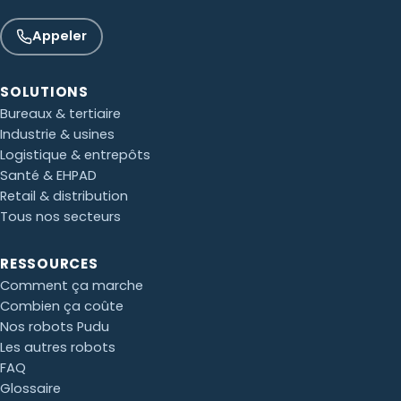
Appeler
SOLUTIONS
Bureaux & tertiaire
Industrie & usines
Logistique & entrepôts
Santé & EHPAD
Retail & distribution
Tous nos secteurs
Paul · Easy to Clean
✕
RESSOURCES
📅
↺
Clone du co-fondateur · En ligne
Comment ça marche
Combien ça coûte
Nos robots Pudu
Les autres robots
FAQ
Glossaire